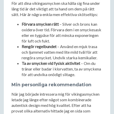
För att dina vikingasmycken ska hålla sig fina under
lång tid är det viktigt att ta hand om dem på rätt
sätt. Här är några enkla men effektiva skötseltips:
Förvara smycken rätt
– Silver och brons kan
oxidera över tid. Förvara dem i en smyckesask
eller en tygpåse för att minska exponeringen
för luft och fukt.
Rengör regelbundet
– Använd en mjuk trasa
och ljummet vatten med lite mild tvål för att
rengöra smycket. Undvik starka kemikalier.
Ta av smycken vid fysisk aktivitet
– Om du
tränar eller badar i klorvatten, ta av smyckena
för att undvika onödigt slitage.
Min personliga rekommendation
När jag började intressera mig för vikingasmycken
letade jag länge efter något som kombinerade
autentisk design med hög kvalitet. Efter att ha
provat olika alternativ hittade jag en sida som