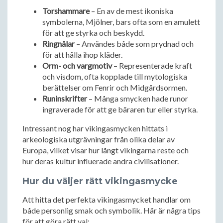
Torshammare
– En av de mest ikoniska
symbolerna, Mjölner, bars ofta som en amulett
för att ge styrka och beskydd.
Ringnålar
– Användes både som prydnad och
för att hålla ihop kläder.
Orm- och vargmotiv
– Representerade kraft
och visdom, ofta kopplade till mytologiska
berättelser om Fenrir och Midgårdsormen.
Runinskrifter
– Många smycken hade runor
ingraverade för att ge bäraren tur eller styrka.
Intressant nog har vikingasmycken hittats i
arkeologiska utgrävningar från olika delar av
Europa, vilket visar hur långt vikingarna reste och
hur deras kultur influerade andra civilisationer.
Hur du väljer rätt vikingasmycke
Att hitta det perfekta vikingasmycket handlar om
både personlig smak och symbolik. Här är några tips
för att göra rätt val: