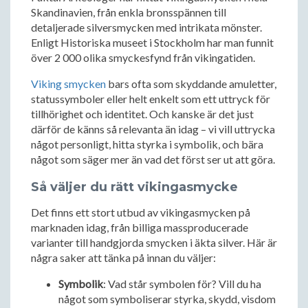
Skandinavien, från enkla bronsspännen till
detaljerade silversmycken med intrikata mönster.
Enligt Historiska museet i Stockholm har man funnit
över 2 000 olika smyckesfynd från vikingatiden.
Viking smycken
bars ofta som skyddande amuletter,
statussymboler eller helt enkelt som ett uttryck för
tillhörighet och identitet. Och kanske är det just
därför de känns så relevanta än idag – vi vill uttrycka
något personligt, hitta styrka i symbolik, och bära
något som säger mer än vad det först ser ut att göra.
Så väljer du rätt vikingasmycke
Det finns ett stort utbud av vikingasmycken på
marknaden idag, från billiga massproducerade
varianter till handgjorda smycken i äkta silver. Här är
några saker att tänka på innan du väljer:
Symbolik
: Vad står symbolen för? Vill du ha
något som symboliserar styrka, skydd, visdom