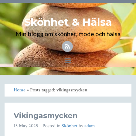
Skönhet & Hälsa
Min blogg om skönhet, mode och hälsa
Toggle
navigation
Home
» Posts tagged: vikingasmycken
Vikingasmycken
13 May 2025
- Posted in
Skönhet
by
adam