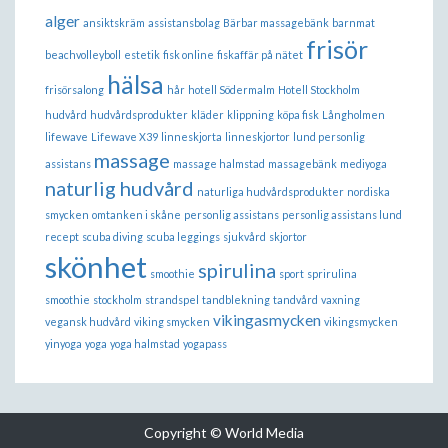
alger
ansiktskräm
assistansbolag
Bärbar massagebänk
barnmat
frisör
beachvolleyboll
estetik
fisk online
fiskaffär på nätet
hälsa
frisörsalong
hår
hotell Södermalm
Hotell Stockholm
hudvård
hudvårdsprodukter
kläder
klippning
köpa fisk
Långholmen
lifewave
Lifewave X39
linneskjorta
linneskjortor
lund personlig
massage
assistans
massage halmstad
massagebänk
mediyoga
naturlig hudvård
naturliga hudvårdsprodukter
nordiska
smycken
omtanken i skåne
personlig assistans
personlig assistans lund
recept
scuba diving
scuba leggings
sjukvård
skjortor
skönhet
spirulina
smoothie
sport
sprirulina
smoothie
stockholm
strandspel
tandblekning
tandvård
vaxning
vikingasmycken
vegansk hudvård
viking smycken
vikingsmycken
yinyoga
yoga
yoga halmstad
yogapass
Copyright © World Media