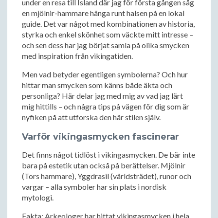
under en resa till Island där jag för första gången såg
en mjölnir-hammare hänga runt halsen på en lokal
guide. Det var något med kombinationen av historia,
styrka och enkel skönhet som väckte mitt intresse –
och sen dess har jag börjat samla på olika smycken
med inspiration från vikingatiden.
Men vad betyder egentligen symbolerna? Och hur
hittar man smycken som känns både äkta och
personliga? Här delar jag med mig av vad jag lärt
mig hittills – och några tips på vägen för dig som är
nyfiken på att utforska den här stilen själv.
Varför vikingasmycken fascinerar
Det finns något tidlöst i vikingasmycken. De bär inte
bara på estetik utan också på berättelser. Mjölnir
(Tors hammare), Yggdrasil (världsträdet), runor och
vargar – alla symboler har sin plats i nordisk
mytologi.
Fakta: Arkeologer har hittat vikingasmycken i hela