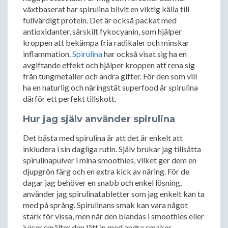
växtbaserat har spirulina blivit en viktig källa till
fullvärdigt protein. Det är också packat med
antioxidanter, särskilt fykocyanin, som hjälper
kroppen att bekämpa fria radikaler och minskar
inflammation.
Spirulina
har också visat sig ha en
avgiftande effekt och hjälper kroppen att rena sig
från tungmetaller och andra gifter. För den som vill
ha en naturlig och näringstät superfood är spirulina
därför ett perfekt tillskott.
Hur jag själv använder spirulina
Det bästa med spirulina är att det är enkelt att
inkludera i sin dagliga rutin. Själv brukar jag tillsätta
spirulinapulver i mina smoothies, vilket ger dem en
djupgrön färg och en extra kick av näring. För de
dagar jag behöver en snabb och enkel lösning,
använder jag spirulinatabletter som jag enkelt kan ta
med på språng. Spirulinans smak kan vara något
stark för vissa, men när den blandas i smoothies eller
juicer smälter den lätt in med andra smaker.