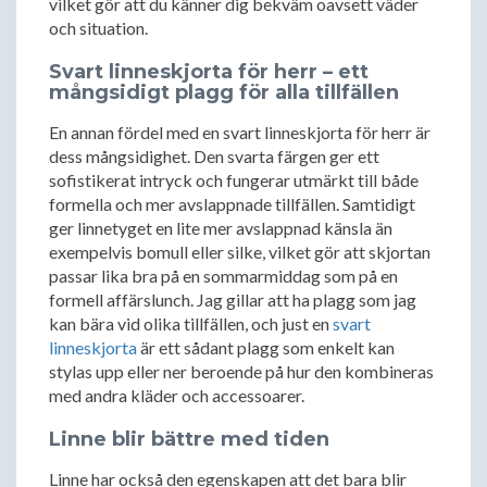
vilket gör att du känner dig bekväm oavsett väder
och situation.
Svart linneskjorta för herr – ett
mångsidigt plagg för alla tillfällen
En annan fördel med en svart linneskjorta för herr är
dess mångsidighet. Den svarta färgen ger ett
sofistikerat intryck och fungerar utmärkt till både
formella och mer avslappnade tillfällen. Samtidigt
ger linnetyget en lite mer avslappnad känsla än
exempelvis bomull eller silke, vilket gör att skjortan
passar lika bra på en sommarmiddag som på en
formell affärslunch. Jag gillar att ha plagg som jag
kan bära vid olika tillfällen, och just en
svart
linneskjorta
är ett sådant plagg som enkelt kan
stylas upp eller ner beroende på hur den kombineras
med andra kläder och accessoarer.
Linne blir bättre med tiden
Linne har också den egenskapen att det bara blir