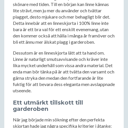
skönare med tiden. Till en början kan linne kännas
lite strävt, men ju mer du använder och tvättar
plagget, desto mjukare och mer behagligt blir det.
Detta innebär att en linneskjorta i 100% linne inte
bara är ett bra val för ett enskilt evenemang, utan
den kommer också att hålla i många år framöver och
bli ett ännu mer älskat plagg i garderoben.
Dessutom är en linneskjorta lätt att ta hand om.
Linne är naturligt smutsavvisande och kräver inte
lika mycket underhåll som vissa andra material. Det
enda man bör tänka på är att tvätta den varsamt och
gärna stryka den medan den fortfarande är lite
fuktig för att bevara dess eleganta men avslappnade
utseende.
Ett utmärkt tillskott till
garderoben
När jag började min sökning efter den perfekta
skjortan hade jag några specifika kriterier i åtanke: