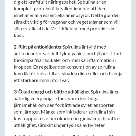
dig ett kraftfullt näringspaket. Spirulina är en
komplett proteinkälla, vilket innebär att den
innehåller alla essentiella aminosyror. Detta gör den
särskilt viktig för veganer och vegetarianer som vill
säkerställa att de får tillräckligt med protein i sin
kost.
2. Rikt på antioxidanter
Spirulina är fylld med
antioxidanter, särskilt fykocyanin, som hjälper till att
bekämpa fria radikaler och minska inflammation i
kroppen. En regelbunden konsumtion av spirulina
kan därför bidra till att skydda dina celler och främja
ett starkare immunförsvar.
3. Ökad energi och bättre uthållighet
Spirulina är en
naturlig energihöjare tack vare dess höga
järninnehåll och den förbättrade syretransporten
som järn ger. Många som inkluderar spirulina i sin
kost rapporterar om ökade energinivåer och bättre
uthållighet, särskilt under fysiska aktiviteter.