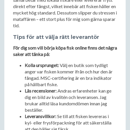
direkt efter fångst, vilket innebär att fisken håller en
mycket hög standard. Dessutom slipper du stressen i
mataffären – ett stort plus för mig som gärna sparar
tid.
Tips för att välja rätt leverantör
För dig som vill börja köpa fisk online finns det några
saker att tänka på:
Kolla ursprunget:
Välj en butik som tydligt
anger var fisken kommer ifrån och hur den är
fångad. MSC-certifiering är en bra indikator
på hållbart fiske.
Läs recensioner:
Andras erfarenheter kan ge
dig en bild av kvalitén och leveransen. Jag
brukar alltid läsa kundomdömen innan jag
beställer.
Leveransvillkor:
Se till att fisken levereras i
kyl- eller frysförpackning för att säkerställa
att den håller sig färsk.