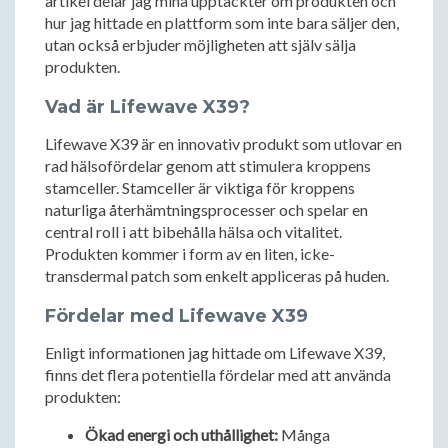
artikel delar jag mina upptäckter om produkten och
hur jag hittade en plattform som inte bara säljer den,
utan också erbjuder möjligheten att själv sälja
produkten.
Vad är Lifewave X39?
Lifewave X39 är en innovativ produkt som utlovar en
rad hälsofördelar genom att stimulera kroppens
stamceller. Stamceller är viktiga för kroppens
naturliga återhämtningsprocesser och spelar en
central roll i att bibehålla hälsa och vitalitet.
Produkten kommer i form av en liten, icke-
transdermal patch som enkelt appliceras på huden.
Fördelar med Lifewave X39
Enligt informationen jag hittade om Lifewave X39,
finns det flera potentiella fördelar med att använda
produkten:
Ökad energi och uthållighet:
Många