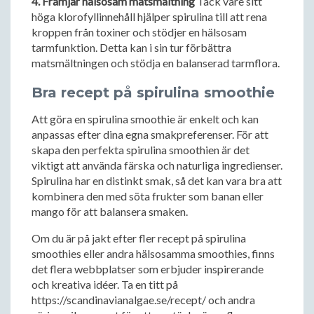
4. Främjar hälsosam matsmältning
Tack vare sitt
höga klorofyllinnehåll hjälper spirulina till att rena
kroppen från toxiner och stödjer en hälsosam
tarmfunktion. Detta kan i sin tur förbättra
matsmältningen och stödja en balanserad tarmflora.
Bra recept på spirulina smoothie
Att göra en spirulina smoothie är enkelt och kan
anpassas efter dina egna smakpreferenser. För att
skapa den perfekta spirulina smoothien är det
viktigt att använda färska och naturliga ingredienser.
Spirulina har en distinkt smak, så det kan vara bra att
kombinera den med söta frukter som banan eller
mango för att balansera smaken.
Om du är på jakt efter fler recept på spirulina
smoothies eller andra hälsosamma smoothies, finns
det flera webbplatser som erbjuder inspirerande
och kreativa idéer. Ta en titt på
https://scandinavianalgae.se/recept/ och andra