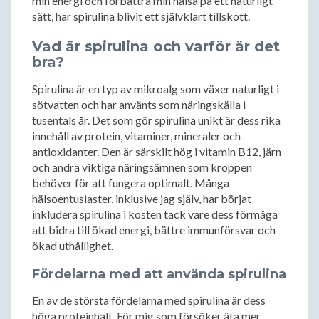
min energi och förbättra min hälsa på ett naturligt
sätt, har spirulina blivit ett självklart tillskott.
Vad är spirulina och varför är det
bra?
Spirulina är en typ av mikroalg som växer naturligt i
sötvatten och har använts som näringskälla i
tusentals år. Det som gör spirulina unikt är dess rika
innehåll av protein, vitaminer, mineraler och
antioxidanter. Den är särskilt hög i vitamin B12, järn
och andra viktiga näringsämnen som kroppen
behöver för att fungera optimalt. Många
hälsoentusiaster, inklusive jag själv, har börjat
inkludera spirulina i kosten tack vare dess förmåga
att bidra till ökad energi, bättre immunförsvar och
ökad uthållighet.
Fördelarna med att använda spirulina
En av de största fördelarna med spirulina är dess
höga proteinhalt. För mig som försöker äta mer