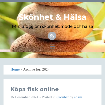
Skönhet & Hälsa
Min blogg om skönhet, mode och hälsa
Toggle
navigation
Home
» Archive for: 2024
Köpa fisk online
16 December 2024
- Posted in
Skönhet
by
adam