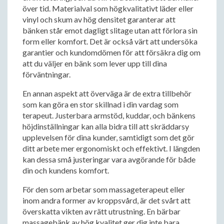
över tid. Materialval som högkvalitativt läder eller
vinyl och skum av hög densitet garanterar att
bänken står emot dagligt slitage utan att förlora sin
form eller komfort. Det är också värt att undersöka
garantier och kundomdömen för att försäkra dig om
att du väljer en bänk som lever upp till dina
förväntningar.
En annan aspekt att överväga är de extra tillbehör
som kan göra en stor skillnad i din vardag som
terapeut. Justerbara armstöd, kuddar, och bänkens
höjdinställningar kan alla bidra till att skräddarsy
upplevelsen för dina kunder, samtidigt som det gör
ditt arbete mer ergonomiskt och effektivt. I längden
kan dessa små justeringar vara avgörande för både
din och kundens komfort.
För den som arbetar som massageterapeut eller
inom andra former av kroppsvård, är det svårt att
överskatta vikten av rätt utrustning. En bärbar
massagebänk av hög kvalitet ger dig inte bara