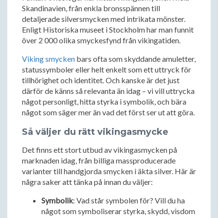
Skandinavien, från enkla bronsspännen till
detaljerade silversmycken med intrikata mönster.
Enligt Historiska museet i Stockholm har man funnit
över 2 000 olika smyckesfynd från vikingatiden.
Viking smycken
bars ofta som skyddande amuletter,
statussymboler eller helt enkelt som ett uttryck för
tillhörighet och identitet. Och kanske är det just
därför de känns så relevanta än idag – vi vill uttrycka
något personligt, hitta styrka i symbolik, och bära
något som säger mer än vad det först ser ut att göra.
Så väljer du rätt vikingasmycke
Det finns ett stort utbud av vikingasmycken på
marknaden idag, från billiga massproducerade
varianter till handgjorda smycken i äkta silver. Här är
några saker att tänka på innan du väljer:
Symbolik
: Vad står symbolen för? Vill du ha
något som symboliserar styrka, skydd, visdom