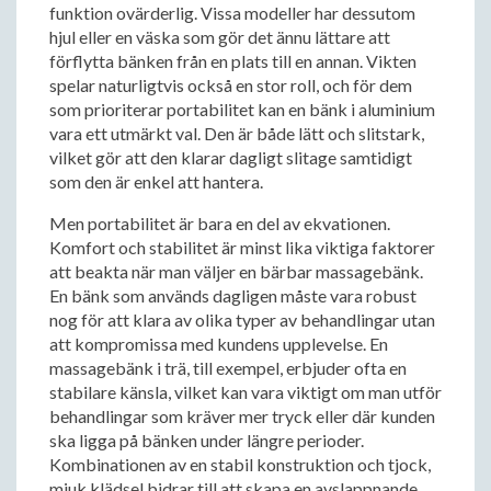
funktion ovärderlig. Vissa modeller har dessutom
hjul eller en väska som gör det ännu lättare att
förflytta bänken från en plats till en annan. Vikten
spelar naturligtvis också en stor roll, och för dem
som prioriterar portabilitet kan en bänk i aluminium
vara ett utmärkt val. Den är både lätt och slitstark,
vilket gör att den klarar dagligt slitage samtidigt
som den är enkel att hantera.
Men portabilitet är bara en del av ekvationen.
Komfort och stabilitet är minst lika viktiga faktorer
att beakta när man väljer en bärbar massagebänk.
En bänk som används dagligen måste vara robust
nog för att klara av olika typer av behandlingar utan
att kompromissa med kundens upplevelse. En
massagebänk i trä, till exempel, erbjuder ofta en
stabilare känsla, vilket kan vara viktigt om man utför
behandlingar som kräver mer tryck eller där kunden
ska ligga på bänken under längre perioder.
Kombinationen av en stabil konstruktion och tjock,
mjuk klädsel bidrar till att skapa en avslappnande