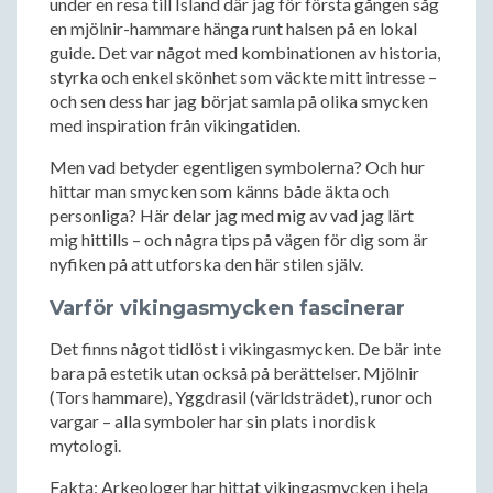
under en resa till Island där jag för första gången såg
en mjölnir-hammare hänga runt halsen på en lokal
guide. Det var något med kombinationen av historia,
styrka och enkel skönhet som väckte mitt intresse –
och sen dess har jag börjat samla på olika smycken
med inspiration från vikingatiden.
Men vad betyder egentligen symbolerna? Och hur
hittar man smycken som känns både äkta och
personliga? Här delar jag med mig av vad jag lärt
mig hittills – och några tips på vägen för dig som är
nyfiken på att utforska den här stilen själv.
Varför vikingasmycken fascinerar
Det finns något tidlöst i vikingasmycken. De bär inte
bara på estetik utan också på berättelser. Mjölnir
(Tors hammare), Yggdrasil (världsträdet), runor och
vargar – alla symboler har sin plats i nordisk
mytologi.
Fakta: Arkeologer har hittat vikingasmycken i hela