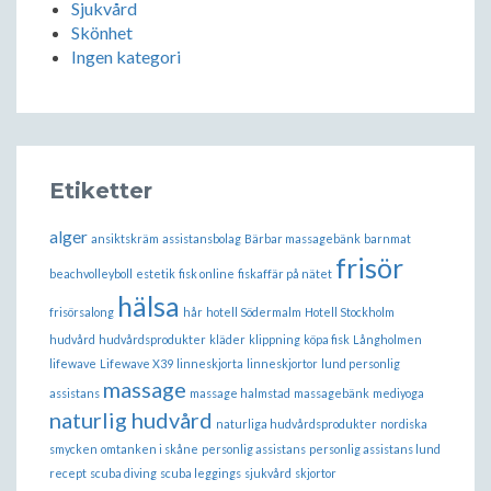
Sjukvård
Skönhet
Ingen kategori
Etiketter
alger
ansiktskräm
assistansbolag
Bärbar massagebänk
barnmat
frisör
beachvolleyboll
estetik
fisk online
fiskaffär på nätet
hälsa
frisörsalong
hår
hotell Södermalm
Hotell Stockholm
hudvård
hudvårdsprodukter
kläder
klippning
köpa fisk
Långholmen
lifewave
Lifewave X39
linneskjorta
linneskjortor
lund personlig
massage
assistans
massage halmstad
massagebänk
mediyoga
naturlig hudvård
naturliga hudvårdsprodukter
nordiska
smycken
omtanken i skåne
personlig assistans
personlig assistans lund
recept
scuba diving
scuba leggings
sjukvård
skjortor