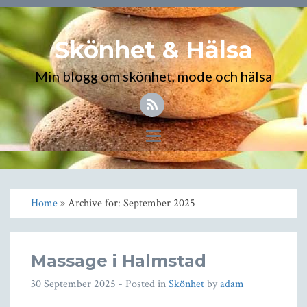
Skönhet & Hälsa
Min blogg om skönhet, mode och hälsa
Toggle
navigation
Home
» Archive for: September 2025
Massage i Halmstad
30 September 2025
- Posted in
Skönhet
by
adam