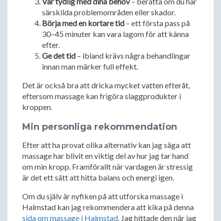
Var tydlig med dina behov
– berätta om du har
särskilda problemområden eller skador.
Börja med en kortare tid
– ett första pass på
30–45 minuter kan vara lagom för att känna
efter.
Ge det tid
– ibland krävs några behandlingar
innan man märker full effekt.
Det är också bra att dricka mycket vatten efteråt,
eftersom massage kan frigöra slaggprodukter i
kroppen.
Min personliga rekommendation
Efter att ha provat olika alternativ kan jag säga att
massage har blivit en viktig del av hur jag tar hand
om min kropp. Framförallt när vardagen är stressig
är det ett sätt att hitta balans och energi igen.
Om du själv är nyfiken på att utforska massage i
Halmstad kan jag rekommendera att kika på denna
sida om massage i Halmstad
. Jag hittade den när jag