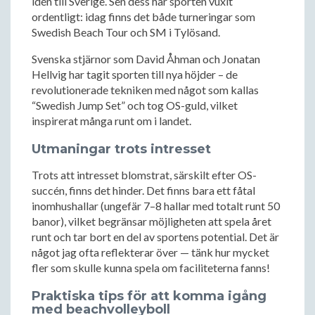
idén till Sverige. Sen dess har sporten vuxit
ordentligt: idag finns det både turneringar som
Swedish Beach Tour och SM i Tylösand.
Svenska stjärnor som David Åhman och Jonatan
Hellvig har tagit sporten till nya höjder – de
revolutionerade tekniken med något som kallas
“Swedish Jump Set” och tog OS-guld, vilket
inspirerat många runt om i landet.
Utmaningar trots intresset
Trots att intresset blomstrat, särskilt efter OS-
succén, finns det hinder. Det finns bara ett fåtal
inomhushallar (ungefär 7–8 hallar med totalt runt 50
banor), vilket begränsar möjligheten att spela året
runt och tar bort en del av sportens potential. Det är
något jag ofta reflekterar över — tänk hur mycket
fler som skulle kunna spela om faciliteterna fanns!
Praktiska tips för att komma igång
med beachvolleyboll