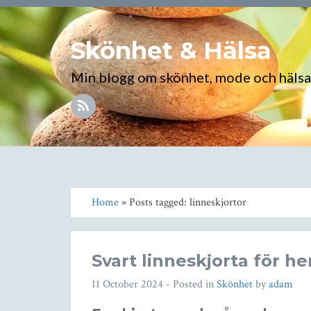
Skönhet & Hälsa
Min blogg om skönhet, mode och hälsa
Home
» Posts tagged: linneskjortor
Svart linneskjorta för he
11 October 2024
- Posted in
Skönhet
by
adam