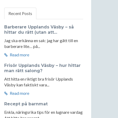
Recent Posts
Barberare Upplands Väsby – så
hittar du rätt (utan att...
Jag ska erkänna en sak: jag har gått till en
barberare lite… på...
Read more
Frisör Upplands Väsby – hur hittar
man rätt salong?
Att hitta en riktigt bra frisör Upplands
Väsby kan faktiskt vara...
Read more
Recept på barnmat
Enkla, näringsrika tips för en lugnare vardag
Att hitta bra recept...