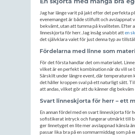
En skjorta med många bra e
Jag har länge varit på jakt efter det perfekta 
evenemanget är både stilfullt och avslappnat v
bekvämt, utan att tumma på kvaliteten. Efter att
linneskjorta för herr. Jag insåg snabbt att
en sk
det självklara valet för just denna typ av tillstäl
Fördelarna med linne som materi
För det första handlar det om materialet. Linne
vilket är en perfekt kombination när du vill se 
Särskilt under längre event, där temperaturen k
det håller kroppen sval på ett naturligt sätt. Til
att andas, vilket gör att du känner dig bekväm 
Svart linneskjorta för herr – ett m
En annan fördel med en svart linneskjorta för h
sofistikerat intryck och fungerar utmärkt till 
ger linnetyget en lite mer avslappnad känsla än 
passar lika bra på en sommarmiddag som på en f