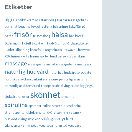
Etiketter
alger
ansiktskräm
assistansbolag
Bärbar massagebänk
barnmat
beachvolleyboll
estetik
fisk online
fiskaffär på
frisör
hälsa
nätet
frisörsalong
hår
hotell
Södermalm
Hotell Stockholm
hudvård
hudvårdsprodukter
kläder
klippning
köpa fisk
Långholmen
lifewave
Lifewave
X39
linneskjorta
linneskjortor
lund personlig assistans
massage
massage halmstad
massagebänk
mediyoga
naturlig hudvård
naturliga hudvårdsprodukter
nordiska smycken
omtanken i skåne
personlig assistans
personlig assistans lund
recept
scuba diving
scuba leggings
skönhet
sjukvård
skjortor
smoothie
spirulina
sport
sprirulina smoothie
stockholm
strandspel
tandblekning
tandvård
vaxning
vegansk
vikingasmycken
hudvård
viking smycken
vikingsmycken
yinyoga
yoga
yoga halmstad
yogapass