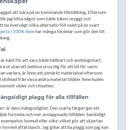
genskaper
plagget att bära på en kommande tillställning. Eftersom
ille jag hitta något som både känns snyggt och
 ha övervägt olika alternativ föll valet på en svart
jorta i 100% linne
har många fördelar som gör den till
lning.
al
 är känt för att vara både hållbart och andningsbart,
bra ut utan att behöva oroa dig för att bli för varm.
an variera, är linne ett utmärkt materialval eftersom
l skillnad från vissa andra material tillåter linne huden
oavsett väder och situation.
ångsidigt plagg för alla tillfällen
err är dess mångsidighet. Den svarta färgen ger ett
både formella och mer avslappnade tillfällen. Samtidigt
exempelvis bomull eller silke, vilket gör att skjortan
ormell affärslunch. Jag gillar att ha plagg som jag kan