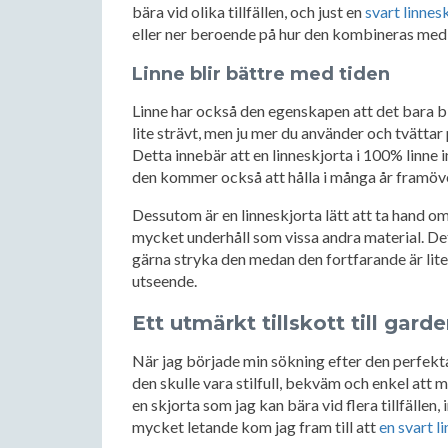
bära vid olika tillfällen, och just en
svart linnes
eller ner beroende på hur den kombineras med
Linne blir bättre med tiden
Linne har också den egenskapen att det bara bl
lite strävt, men ju mer du använder och tvättar
Detta innebär att en linneskjorta i 100% linne i
den kommer också att hålla i många år framöve
Dessutom är en linneskjorta lätt att ta hand om
mycket underhåll som vissa andra material. De
gärna stryka den medan den fortfarande är lit
utseende.
Ett utmärkt tillskott till gard
När jag började min sökning efter den perfekta 
den skulle vara stilfull, bekväm och enkel att 
en skjorta som jag kan bära vid flera tillfällen,
mycket letande kom jag fram till att
en svart l