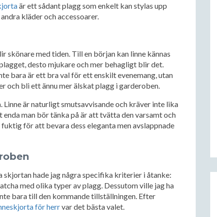
kjorta
är ett sådant plagg som enkelt kan stylas upp
 andra kläder och accessoarer.
ir skönare med tiden. Till en början kan linne kännas
 plagget, desto mjukare och mer behagligt blir det.
nte bara är ett bra val för ett enskilt evenemang, utan
r och bli ett ännu mer älskat plagg i garderoben.
. Linne är naturligt smutsavvisande och kräver inte lika
t enda man bör tänka på är att tvätta den varsamt och
e fuktig för att bevara dess eleganta men avslappnade
eroben
skjortan hade jag några specifika kriterier i åtanke:
matcha med olika typer av plagg. Dessutom ville jag ha
 inte bara till den kommande tillställningen. Efter
inneskjorta för herr
var det bästa valet.