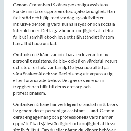
Genom Omtanken i Skånes personliga assistans
kunde min bror uppnå en ökad självständighet. Han
fick stöd och hjälp med vardagliga aktiviteter,
inklusive personlig vård, hushållssysslor och sociala
interaktioner. Detta gav honom möjlighet att delta
fullt ut i samhället och leva ett självständigt liv som
han alltid hade önskat.
Omtanken i Skåne var inte bara en leverantör av
personlig assistans, de blev också en värdefull resurs
och stöd för hela vår familj. De lyssnade alltid på
våra önskemål och var flexibla nog att anpassa sig
efter förändrade behov. Det gav oss en enorm
trygghet och tillit till deras omsorg och
professionalism.
Omtanken i Skåne har verkligen förändrat mitt brors
liv genom deras personliga assistans i Lund. Genom
deras engagemang och professionella vård har han
uppnått ökad självständighet och möjlighet att leva
sitt liv fullt ut. Om du eller någon du känner behöver