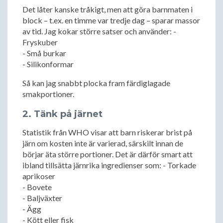
Det låter kanske tråkigt, men att göra barnmaten i
block – t.ex. en timme var tredje dag – sparar massor
av tid. Jag kokar större satser och använder: -
Fryskuber
- Små burkar
- Silikonformar
Så kan jag snabbt plocka fram färdiglagade
smakportioner.
2. Tänk på järnet
Statistik från WHO visar att barn riskerar brist på
järn om kosten inte är varierad, särskilt innan de
börjar äta större portioner. Det är därför smart att
ibland tillsätta järnrika ingredienser som: - Torkade
aprikoser
- Bovete
- Baljväxter
- Ägg
- Kött eller fisk