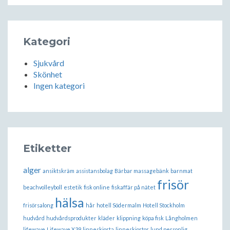
Kategori
Sjukvård
Skönhet
Ingen kategori
Etiketter
alger
ansiktskräm
assistansbolag
Bärbar massagebänk
barnmat
frisör
beachvolleyboll
estetik
fisk online
fiskaffär på nätet
hälsa
frisörsalong
hår
hotell Södermalm
Hotell Stockholm
hudvård
hudvårdsprodukter
kläder
klippning
köpa fisk
Långholmen
lifewave
Lifewave X39
linneskjorta
linneskjortor
lund personlig