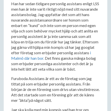
Han har sedan tidigare personlig assistans enligt LSS
men han är inte varit riktigt nöjd med sitt nuvarande
assistansbolag. Jag uppfattar det som att hans
nuvarande assistansanordnare ser honom som
enbart en ”kund” och inte som en person med egen
vilja och som behöver mycket hjälp och att anlita en
personlig assistent är ju inte samma sak som att
köpa en tröja om du förstår hur jag tänker. Eftersom
jag gärna vill hjälpa min kompis så har jag googlat
efter företag som erbjuder personlig assistans
i
Malmö där han bor.
Det finns ganska många bolag
som erbjuder personliga assistenter och det är ju
inte helt lätt att veta vilka som är bäst.
Furuboda Assistans är ett av de företag som jag
tittat på som erbjuder personlig assistans. Från
början är de en förening som drivs utan vinstintresse.
Att det startade som en förening gör att de känns
mer ”äkta”på något sätt.
Jag ska kolla med min kompis vad han tror om