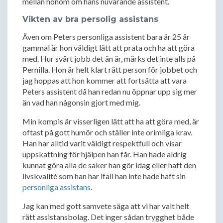
mellan honom om hans nuvarande assistent.
Vikten av bra persolig assistans
Även om Peters personliga assistent bara är 25 år
gammal är hon väldigt lätt att prata och ha att göra
med. Hur svårt jobb det än är, märks det inte alls på
Pernilla. Hon är helt klart rätt person för jobbet och
jag hoppas att hon kommer att fortsätta att vara
Peters assistent då han redan nu öppnar upp sig mer
än vad han någonsin gjort med mig.
Min kompis är visserligen lätt att ha att göra med, är
oftast på gott humör och ställer inte orimliga krav.
Han har alltid varit väldigt respektfull och visar
uppskattning för hjälpen han får. Han hade aldrig
kunnat göra alla de saker han gör idag eller haft den
livskvalité som han har ifall han inte hade haft sin
personliga assistans
.
Jag kan med gott samvete säga att vi har valt helt
rätt assistansbolag. Det inger sådan trygghet både