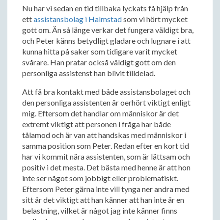
Nu har vi sedan en tid tillbaka lyckats få hjälp från
ett
assistansbolag i Halmstad
som vi hört mycket
gott om. Än så länge verkar det fungera väldigt bra,
och Peter känns betydligt gladare och lugnare i att
kunna hitta på saker som tidigare varit mycket
svårare. Han pratar också väldigt gott om den
personliga assistenst han blivit tilldelad.
Att få bra kontakt med både assistansbolaget och
den personliga assistenten är oerhört viktigt enligt
mig. Eftersom det handlar om människor är det
extremt viktigt att personen i fråga har både
tålamod och är van att handskas med människor i
samma position som Peter. Redan efter en kort tid
har vi kommit nära assistenten, som är lättsam och
positiv i det mesta. Det bästa med henne är att hon
inte ser något som jobbigt eller problematiskt.
Eftersom Peter gärna inte vill tynga ner andra med
sitt är det viktigt att han känner att han inte är en
belastning, vilket är något jag inte känner finns