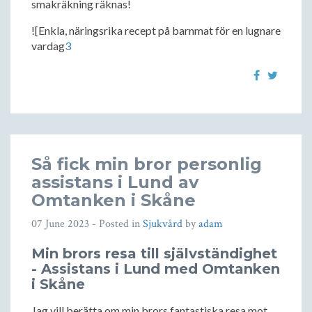
smakräkning räknas!
![Enkla, näringsrika recept på barnmat för en lugnare
vardag
3
Så fick min bror personlig
assistans i Lund av
Omtanken i Skåne
07 June 2023
- Posted in
Sjukvård
by
adam
Min brors resa till självständighet
- Assistans i Lund med Omtanken
i Skåne
Jag vill berätta om min brors fantastiska resa mot